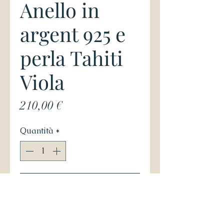
Anello in
argent 925 e
perla Tahiti
Viola
Prezzo
210,00 €
Quantità
*
Aggiungi al carrello
Anello in argento 925 con perla 
Tahiti Viola