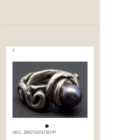
Login/ Registrati
info@annachiaracavallini.me
SKU: 284215376135191