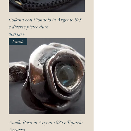
Collana con Ciondolo in Argento 925
e diverse pietre dure
Prezzo
200,00 €
Novità
Anello Rosa in Argento 925 e Topazio
Azzurro