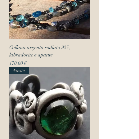
Collana argento rodiato 925,
labradorite e apatite
Prezzo
170,00 €
Novità