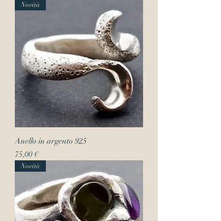
Novità
Anello in argento 925
Prezzo
75,00 €
Novità