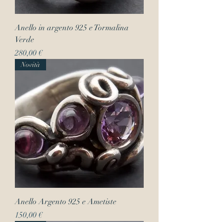
Anello in argento 925 e Tormalina
Verde
Prezzo
280,00 €
Novità
Anello Argento 925 e Ametiste
Prezzo
150,00 €