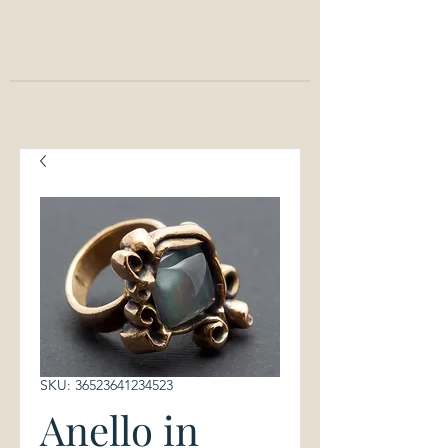
Login/ Registrati
info@annachiaracavallini.me
SKU: 36523641234523
Anello in