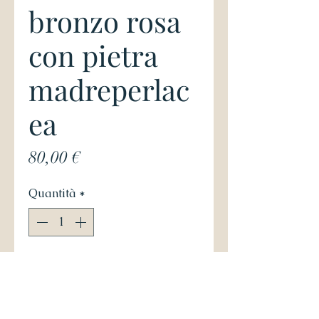
bronzo rosa
con pietra
madreperlac
ea
Prezzo
80,00 €
Quantità
*
Aggiungi al carrello
Anello in bronzo rosa con 