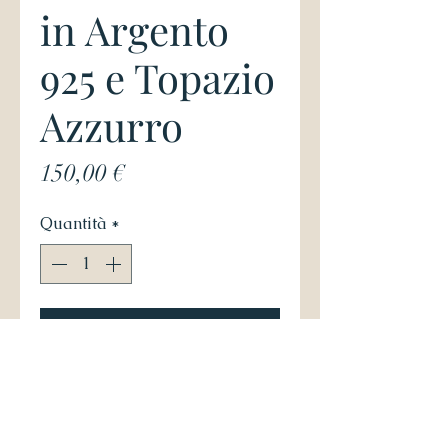
in Argento
925 e Topazio
Azzurro
Prezzo
150,00 €
Quantità
*
Aggiungi al carrello
Anello in argento 925 con 
Topazio Azzurro 